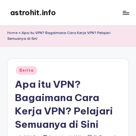
astrohit.info
Skip
to
Informasi
content
Tepat
Home
»
Apa itu VPN? Bagaimana Cara Kerja VPN? Pelajari
Akurat
Semuanya di Sini
!
Posted
Berita
in
Apa itu VPN?
Bagaimana Cara
Kerja VPN? Pelajari
Semuanya di Sini