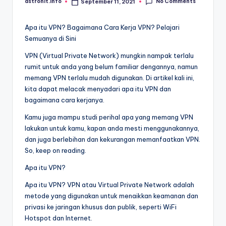
No Comments
astrohit.info
September 11, 2021
Posted
by
Apa itu VPN? Bagaimana Cara Kerja VPN? Pelajari
Semuanya di Sini
VPN (Virtual Private Network) mungkin nampak terlalu
rumit untuk anda yang belum familiar dengannya, namun
memang VPN terlalu mudah digunakan. Di artikel kali ini,
kita dapat melacak menyadari apa itu VPN dan
bagaimana cara kerjanya.
Kamu juga mampu studi perihal apa yang memang VPN
lakukan untuk kamu, kapan anda mesti menggunakannya,
dan juga berlebihan dan kekurangan memanfaatkan VPN.
So, keep on reading.
Apa itu VPN?
Apa itu VPN? VPN atau Virtual Private Network adalah
metode yang digunakan untuk menaikkan keamanan dan
privasi ke jaringan khusus dan publik, seperti WiFi
Hotspot dan Internet.