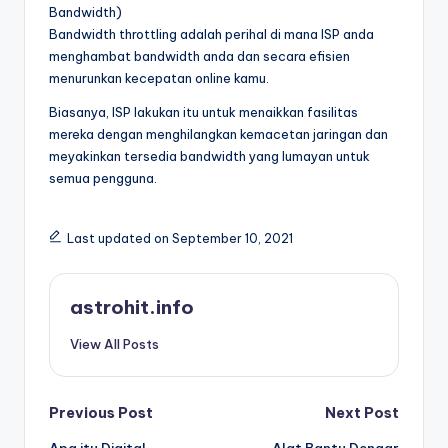
Bandwidth)
Bandwidth throttling adalah perihal di mana ISP anda
menghambat bandwidth anda dan secara efisien
menurunkan kecepatan online kamu.
Biasanya, ISP lakukan itu untuk menaikkan fasilitas
mereka dengan menghilangkan kemacetan jaringan dan
meyakinkan tersedia bandwidth yang lumayan untuk
semua pengguna.
Last updated on September 10, 2021
astrohit.info
View All Posts
Post
Previous Post
Next Post
Apa itu Digital
Alat Bantu Dengar