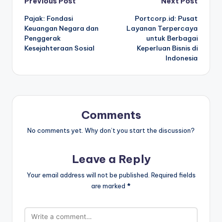
Post
Previous Post
Next Post
Pajak: Fondasi
Portcorp.id: Pusat
navigation
Keuangan Negara dan
Layanan Terpercaya
Penggerak
untuk Berbagai
Kesejahteraan Sosial
Keperluan Bisnis di
Indonesia
Comments
No comments yet. Why don’t you start the discussion?
Leave a Reply
Your email address will not be published.
Required fields
are marked
*