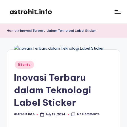
astrohit.info
Skip
to
Informasi
content
Tepat
Home
»
Inovasi Terbaru dalam Teknologi Label Sticker
Akurat
!
Posted
Bisnis
in
Inovasi Terbaru
dalam Teknologi
Label Sticker
No Comments
astrohit.info
July 19, 2024
Posted
by