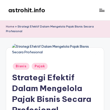
astrohit.info
Skip
to
Informasi
content
Tepat
Home
»
Strategi Efektif Dalam Mengelola Pajak Bisnis Secara
Akurat
Profesional
!
Posted
Bisnis
Pajak
in
Strategi Efektif
Dalam Mengelola
Pajak Bisnis Secara
Profesional