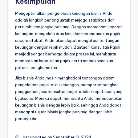
Kesimpulan
Mengoptimalkan pengelolaan keuangan bisnis Anda
adalah langkah penting untuk menjaga stabilitas dan
pertumbuhan jangka panjang. Dengan memahami laporan
keuangan, mengelola arus kas, dan merencanakan pajak
secara efektif, Anda akan dapat mengatasi tantangan
keuangan dengan lebih mudah. Bantuan Konsultan Pajak
menjadi sangat berharga dalam proses ini, membantu
memastikan kepatuhan pajak serta memaksimalkan
potensi penghematan.
Jika bisnis Anda masih menghadapi tantangan dalam
pengelolaan pajak atau keuangan, mempertimbangkan
penggunaan jasa konsultan pajak adalah keputusan yang
bijaksana. Mereka dapat membantu Anda merencanakan
keuangan bisnis dengan lebih baik, sehingga Anda dapat
mencapai tujuan bisnis jangka panjang dengan lebih
percaya diri.
Last updated on September 19, 2024