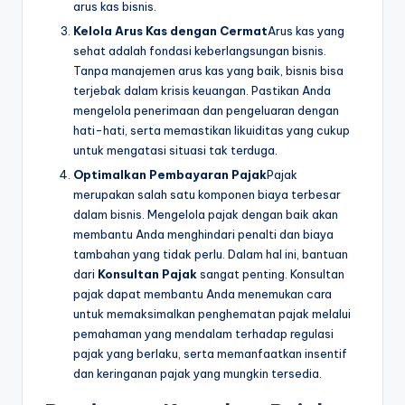
arus kas bisnis.
Kelola Arus Kas dengan Cermat
Arus kas yang
sehat adalah fondasi keberlangsungan bisnis.
Tanpa manajemen arus kas yang baik, bisnis bisa
terjebak dalam krisis keuangan. Pastikan Anda
mengelola penerimaan dan pengeluaran dengan
hati-hati, serta memastikan likuiditas yang cukup
untuk mengatasi situasi tak terduga.
Optimalkan Pembayaran Pajak
Pajak
merupakan salah satu komponen biaya terbesar
dalam bisnis. Mengelola pajak dengan baik akan
membantu Anda menghindari penalti dan biaya
tambahan yang tidak perlu. Dalam hal ini, bantuan
dari
Konsultan Pajak
sangat penting. Konsultan
pajak dapat membantu Anda menemukan cara
untuk memaksimalkan penghematan pajak melalui
pemahaman yang mendalam terhadap regulasi
pajak yang berlaku, serta memanfaatkan insentif
dan keringanan pajak yang mungkin tersedia.