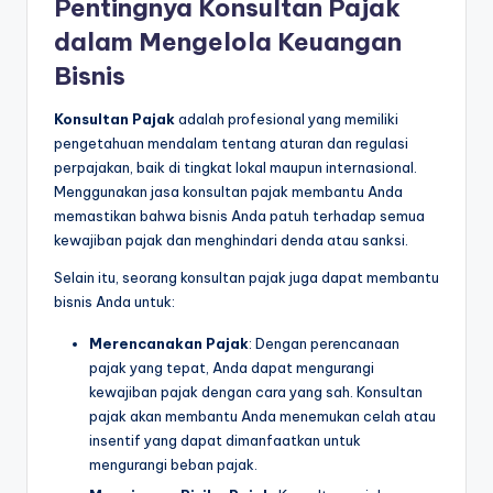
Pentingnya Konsultan Pajak
dalam Mengelola Keuangan
Bisnis
Konsultan Pajak
adalah profesional yang memiliki
pengetahuan mendalam tentang aturan dan regulasi
perpajakan, baik di tingkat lokal maupun internasional.
Menggunakan jasa konsultan pajak membantu Anda
memastikan bahwa bisnis Anda patuh terhadap semua
kewajiban pajak dan menghindari denda atau sanksi.
Selain itu, seorang konsultan pajak juga dapat membantu
bisnis Anda untuk:
Merencanakan Pajak
: Dengan perencanaan
pajak yang tepat, Anda dapat mengurangi
kewajiban pajak dengan cara yang sah. Konsultan
pajak akan membantu Anda menemukan celah atau
insentif yang dapat dimanfaatkan untuk
mengurangi beban pajak.