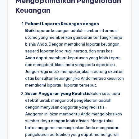
Mengoptimalkan Pengelolaan
Keuangan
Pahami Laporan Keuangan dengan
Baik
Laporan keuangan adalah sumber informasi
utama yang memberikan gambaran tentang kinerja
bisnis Anda. Dengan memahami laporan keuangan,
seperti laporan laba rugi, neraca, dan arus kas,
Anda dapat membuat keputusan yang lebih tepat
dan mengidentifikasi area yang perlu diperbaiki.
Jangan ragu untuk mempekerjakan seorang akuntan
atau konsultan keuangan jika Anda merasa kesulitan
memahami laporan-laporan tersebut.
Susun Anggaran yang Realistis
Salah satu cara
efektif untuk mengontrol pengeluaran adalah
dengan menyusun anggaran yang realistis.
Anggaran ini akan membantu Anda mengalokasikan
sumber daya dengan lebih efisien. Mengetahui
batas anggaran memungkinkan Anda menghindari
pengeluaran berlebihan yang dapat memengaruhi