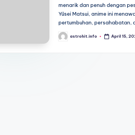
menarik dan penuh dengan pes
Yūsei Matsui, anime ini menawa
pertumbuhan, persahabatan, 
April 15, 2
astrohit.info
Posted
by