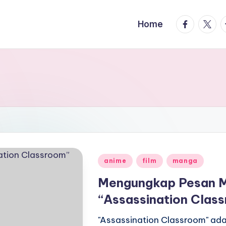
facebook.
twitte
t
Home
Posted
anime
film
manga
in
Mengungkap Pesan M
“Assassination Clas
"Assassination Classroom" ad