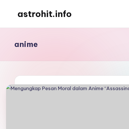
astrohit.info
Skip
to
Informasi
content
Tepat
Akurat
anime
!