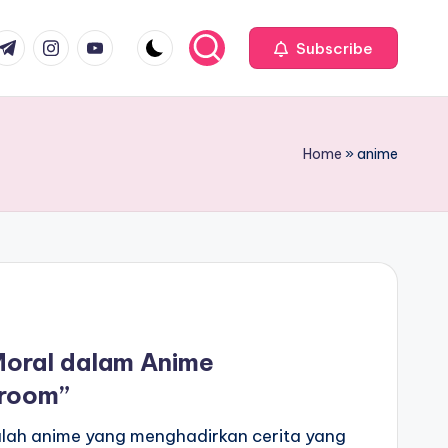
com
r.com
.me
instagram.com
youtube.com
Subscribe
Home
»
anime
oral dalam Anime
sroom”
alah anime yang menghadirkan cerita yang