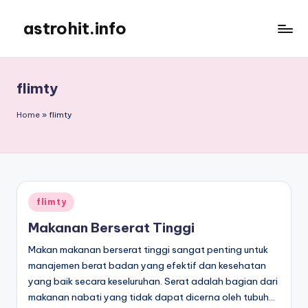
astrohit.info
Skip
to
Informasi
content
Tepat
Akurat
flimty
!
Home
»
flimty
Posted
flimty
in
Makanan Berserat Tinggi
Makan makanan berserat tinggi sangat penting untuk
manajemen berat badan yang efektif dan kesehatan
yang baik secara keseluruhan. Serat adalah bagian dari
makanan nabati yang tidak dapat dicerna oleh tubuh…