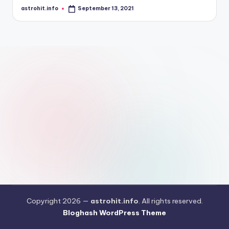
astrohit.info
September 13, 2021
Posted
by
Copyright 2026 —
astrohit.info
. All rights reserved.
Bloghash WordPress Theme