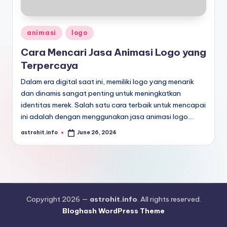
Posted
animasi
logo
in
Cara Mencari Jasa Animasi Logo yang
Terpercaya
Dalam era digital saat ini, memiliki logo yang menarik
dan dinamis sangat penting untuk meningkatkan
identitas merek. Salah satu cara terbaik untuk mencapai
ini adalah dengan menggunakan jasa animasi logo.…
astrohit.info
June 26, 2024
Posted
by
Copyright 2026 —
astrohit.info
. All rights reserved.
Bloghash WordPress Theme