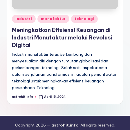
Posted
industri
manufaktur
teknologi
in
Meningkatkan Efisiensi Keuangan di
Industri Manufaktur melalui Revolusi
Digital
Industri manufaktur terus berkembang dan
menyesuaikan diri dengan tuntutan globalisasi dan
perkembangan teknologi. Salah satu aspek utama
dalam perjalanan transformasi ini adalah pemanfaatan
teknologi untuk meningkatkan efisiensi keuangan
perusahaan. Teknologi…
astrohit.info
April 15, 2024
Posted
by
Copyright 2026 —
astrohit.info
. All rights reserved.