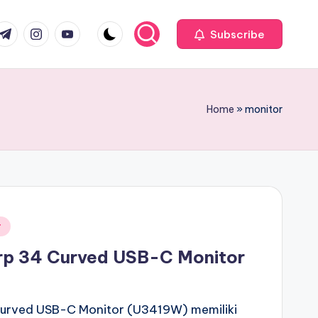
com
r.com
.me
instagram.com
youtube.com
Subscribe
Home
»
monitor
r
arp 34 Curved USB-C Monitor
 Curved USB-C Monitor (U3419W) memiliki