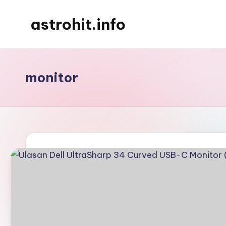
astrohit.info
Skip
to
Informasi
content
Tepat
Akurat
monitor
!