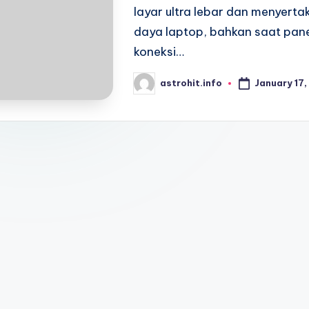
layar ultra lebar dan menyert
daya laptop, bahkan saat pane
koneksi…
January 17
astrohit.info
Posted
by