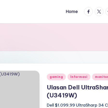
facebook.
twitte
t
Home
Posted
gaming
Informasi
monito
in
Ulasan Dell UltraSh
(U3419W)
Dell $1.099,99 UltraSharp 34