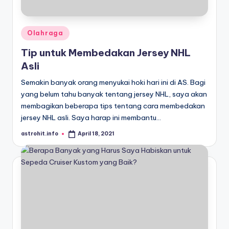
Posted
Olahraga
in
Tip untuk Membedakan Jersey NHL
Asli
Semakin banyak orang menyukai hoki hari ini di AS. Bagi
yang belum tahu banyak tentang jersey NHL, saya akan
membagikan beberapa tips tentang cara membedakan
jersey NHL asli. Saya harap ini membantu…
astrohit.info
April 18, 2021
Posted
by