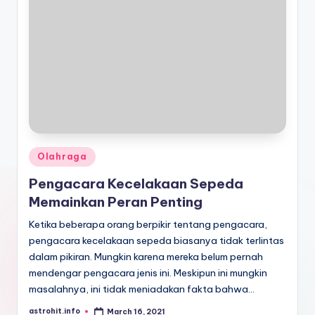
Posted
Olahraga
in
Pengacara Kecelakaan Sepeda
Memainkan Peran Penting
Ketika beberapa orang berpikir tentang pengacara,
pengacara kecelakaan sepeda biasanya tidak terlintas
dalam pikiran. Mungkin karena mereka belum pernah
mendengar pengacara jenis ini. Meskipun ini mungkin
masalahnya, ini tidak meniadakan fakta bahwa…
astrohit.info
March 16, 2021
Posted