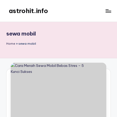
astrohit.info
Skip
to
Informasi
content
Tepat
Akurat
sewa mobil
!
Home
»
sewa mobil