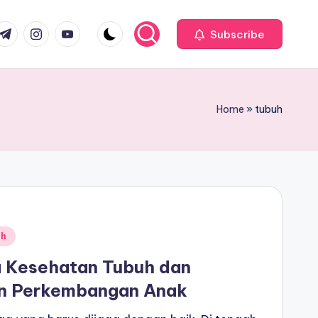
com
r.com
.me
instagram.com
youtube.com
Subscribe
Home
»
tubuh
uh
a Kesehatan Tubuh dan
n Perkembangan Anak