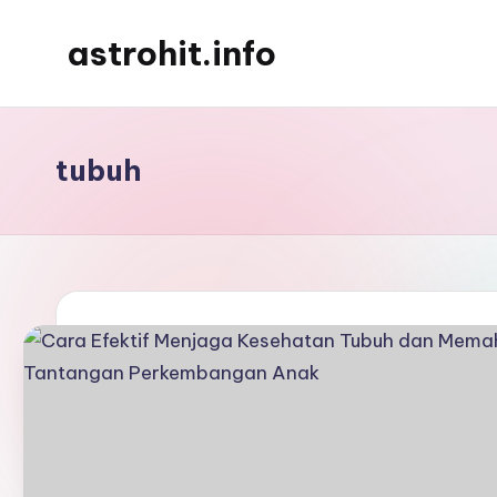
astrohit.info
Skip
to
Informasi
content
Tepat
Akurat
tubuh
!