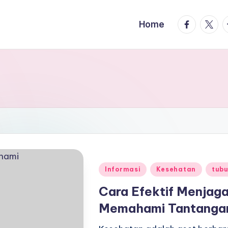
facebook.
twitte
t
Home
Posted
Informasi
Kesehatan
tub
in
Cara Efektif Menjag
Memahami Tantanga