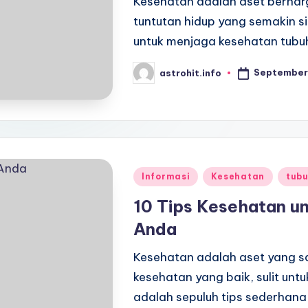
Kesehatan adalah aset berharg
tuntutan hidup yang semakin s
untuk menjaga kesehatan tubuh
September 
astrohit.info
Posted
by
Posted
Informasi
Kesehatan
tub
in
10 Tips Kesehatan u
Anda
Kesehatan adalah aset yang s
kesehatan yang baik, sulit unt
adalah sepuluh tips sederhan