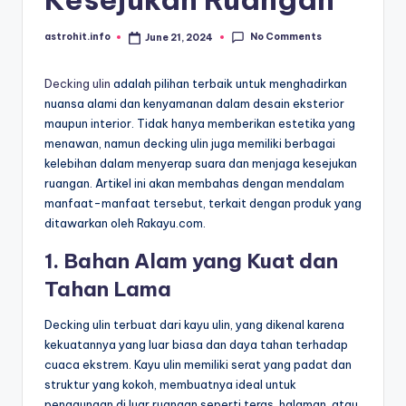
No Comments
astrohit.info
June 21, 2024
Posted
by
Decking ulin
adalah pilihan terbaik untuk menghadirkan
nuansa alami dan kenyamanan dalam desain eksterior
maupun interior. Tidak hanya memberikan estetika yang
menawan, namun decking ulin juga memiliki berbagai
kelebihan dalam menyerap suara dan menjaga kesejukan
ruangan. Artikel ini akan membahas dengan mendalam
manfaat-manfaat tersebut, terkait dengan produk yang
ditawarkan oleh Rakayu.com.
1.
Bahan Alam yang Kuat dan
Tahan Lama
Decking ulin terbuat dari kayu ulin, yang dikenal karena
kekuatannya yang luar biasa dan daya tahan terhadap
cuaca ekstrem. Kayu ulin memiliki serat yang padat dan
struktur yang kokoh, membuatnya ideal untuk
penggunaan di luar ruangan seperti teras, halaman, atau