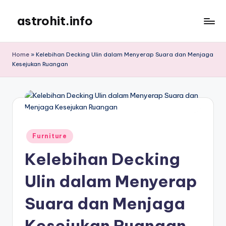
astrohit.info
Skip
to
Informasi
content
Tepat
Home
»
Kelebihan Decking Ulin dalam Menyerap Suara dan Menjaga
Akurat
Kesejukan Ruangan
!
Posted
Furniture
in
Kelebihan Decking
Ulin dalam Menyerap
Suara dan Menjaga
Kesejukan Ruangan