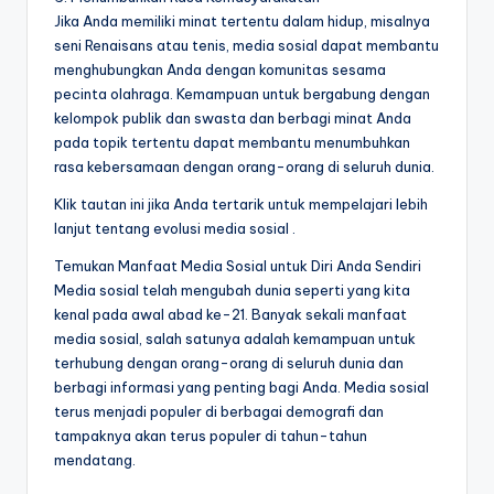
Jika Anda memiliki minat tertentu dalam hidup, misalnya
seni Renaisans atau tenis, media sosial dapat membantu
menghubungkan Anda dengan komunitas sesama
pecinta olahraga. Kemampuan untuk bergabung dengan
kelompok publik dan swasta dan berbagi minat Anda
pada topik tertentu dapat membantu menumbuhkan
rasa kebersamaan dengan orang-orang di seluruh dunia.
Klik tautan ini jika Anda tertarik untuk mempelajari lebih
lanjut tentang evolusi media sosial .
Temukan Manfaat Media Sosial untuk Diri Anda Sendiri
Media sosial telah mengubah dunia seperti yang kita
kenal pada awal abad ke-21. Banyak sekali manfaat
media sosial, salah satunya adalah kemampuan untuk
terhubung dengan orang-orang di seluruh dunia dan
berbagi informasi yang penting bagi Anda. Media sosial
terus menjadi populer di berbagai demografi dan
tampaknya akan terus populer di tahun-tahun
mendatang.