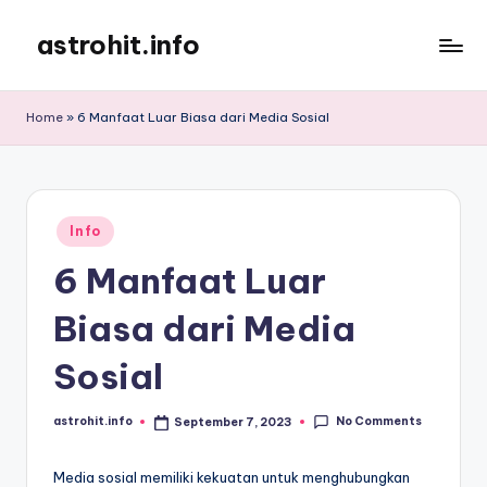
astrohit.info
Skip
to
Informasi
content
Tepat
Home
»
6 Manfaat Luar Biasa dari Media Sosial
Akurat
!
Posted
Info
in
6 Manfaat Luar
Biasa dari Media
Sosial
No Comments
astrohit.info
September 7, 2023
Posted
by
Media sosial memiliki kekuatan untuk menghubungkan