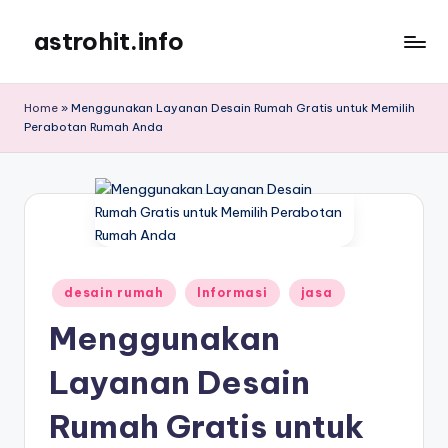
astrohit.info
Skip
to
Informasi
content
Tepat
Home
»
Menggunakan Layanan Desain Rumah Gratis untuk Memilih
Akurat
Perabotan Rumah Anda
!
Posted
desain rumah
Informasi
jasa
in
Menggunakan
Layanan Desain
Rumah Gratis untuk