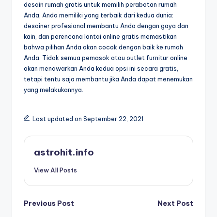
desain rumah gratis untuk memilih perabotan rumah
Anda, Anda memiliki yang terbaik dari kedua dunia:
desainer profesional membantu Anda dengan gaya dan
kain, dan perencana lantai online gratis memastikan
bahwa pilihan Anda akan cocok dengan baik ke rumah
Anda. Tidak semua pemasok atau outlet furnitur online
akan menawarkan Anda kedua opsi ini secara gratis,
tetapi tentu saja membantu jika Anda dapat menemukan
yang melakukannya.
Last updated on September 22, 2021
astrohit.info
View All Posts
Post
Previous Post
Next Post