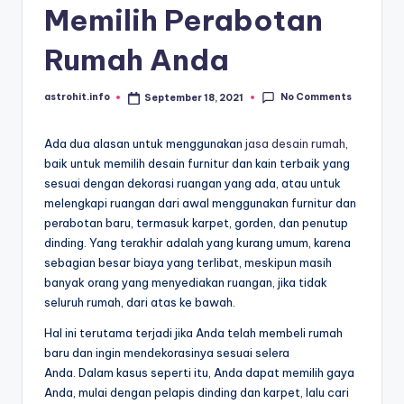
Memilih Perabotan
Rumah Anda
No Comments
astrohit.info
September 18, 2021
Posted
by
Ada dua alasan untuk menggunakan
jasa desain rumah
,
baik untuk memilih desain furnitur dan kain terbaik yang
sesuai dengan dekorasi ruangan yang ada, atau untuk
melengkapi ruangan dari awal menggunakan furnitur dan
perabotan baru, termasuk karpet, gorden, dan penutup
dinding. Yang terakhir adalah yang kurang umum, karena
sebagian besar biaya yang terlibat, meskipun masih
banyak orang yang menyediakan ruangan, jika tidak
seluruh rumah, dari atas ke bawah.
Hal ini terutama terjadi jika Anda telah membeli rumah
baru dan ingin mendekorasinya sesuai selera
Anda. Dalam kasus seperti itu, Anda dapat memilih gaya
Anda, mulai dengan pelapis dinding dan karpet, lalu cari