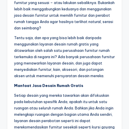
furnitur yang sesuai – atau lakukan sebaliknya. Bukankah
lebih baik menggabungkan keduanya dan menggunakan
jasa desain furnitur untuk memilih furnitur dan perabot
rumah tangga Anda agar hasilnya terlihat natural, serasi
dan seimbang?
Tentu saja, dan apa yang bisa lebih baik daripada
menggunakan layanan desain rumah gratis yang
ditawarkan oleh salah satu perusahaan furnitur rumah
terkemuka di negara ini? Ada banyak perusahaan furnitur
yang menawarkan layanan desain, dan juga dapat
menyediakan furnitur, kain, aksesori, dan potongan
aksen untuk memenuhi persyaratan desain mereka.
Manfaat Jasa Desain Rumah Gratis
Setiap desain yang mereka tawarkan akan difokuskan
pada kebutuhan spesifik Anda, apakah itu untuk satu
ruangan atau seluruh rumah Anda. Bahkan jika Anda ingin
melengkapi ruangan dengan bagian utama Anda sendiri,
layanan desain perabotan seperti ini dapat
merekomendasikan furnitur sesekali seperti kursi goyang