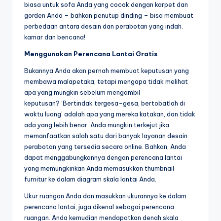
biasa untuk sofa Anda yang cocok dengan karpet dan
gorden Anda – bahkan penutup dinding – bisa membuat
perbedaan antara desain dan perabotan yang indah.
kamar dan bencana!
Menggunakan Perencana Lantai Gratis
Bukannya Anda akan pernah membuat keputusan yang
membawa malapetaka, tetapi mengapa tidak melihat
apa yang mungkin sebelum mengambil
keputusan? ‘Bertindak tergesa-gesa, bertobatlah di
waktu luang’ adalah apa yang mereka katakan, dan tidak
ada yang lebih benar. Anda mungkin terkejut jika
memanfaatkan salah satu dari banyak layanan desain
perabotan yang tersedia secara online. Bahkan, Anda
dapat menggabungkannya dengan perencana lantai
yang memungkinkan Anda memasukkan thumbnail
furnitur ke dalam diagram skala lantai Anda.
Ukur ruangan Anda dan masukkan ukurannya ke dalam
perencana lantai, juga dikenal sebagai perencana
ruangan. Anda kemudian mendapatkan denah skala