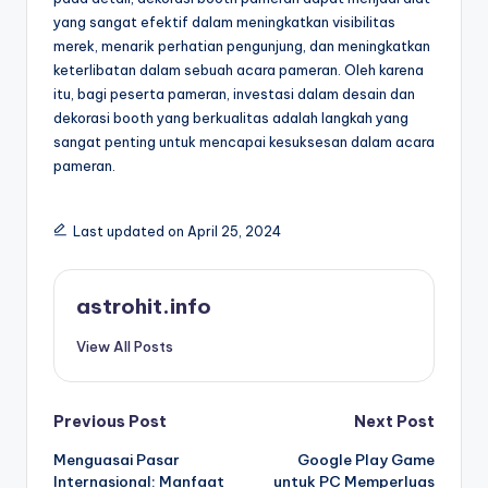
yang sangat efektif dalam meningkatkan visibilitas
merek, menarik perhatian pengunjung, dan meningkatkan
keterlibatan dalam sebuah acara pameran. Oleh karena
itu, bagi peserta pameran, investasi dalam desain dan
dekorasi booth yang berkualitas adalah langkah yang
sangat penting untuk mencapai kesuksesan dalam acara
pameran.
Last updated on April 25, 2024
astrohit.info
View All Posts
Post
Previous Post
Next Post
Menguasai Pasar
Google Play Game
navigation
Internasional: Manfaat
untuk PC Memperluas