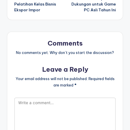
Pelatihan Kelas Bisnis
Dukungan untuk Game
Ekspor Impor
PC Asli Tahun Ini
Comments
No comments yet. Why don’t you start the discussion?
Leave a Reply
Your email address will not be published.
Required fields
are marked
*