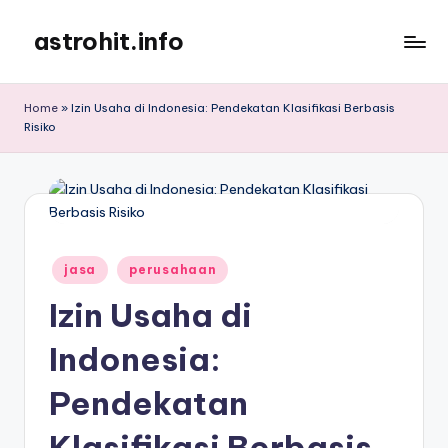
astrohit.info
Skip
to
Informasi
content
Tepat
Home
»
Izin Usaha di Indonesia: Pendekatan Klasifikasi Berbasis
Akurat
Risiko
!
Posted
jasa
perusahaan
in
Izin Usaha di
Indonesia:
Pendekatan
Klasifikasi Berbasis