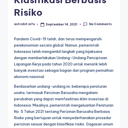
Risiko
No Comments
astrohit.info
September 14, 2021
Posted
by
Pandemi Covid-19 telah, dan terus mempengaruhi
perekonomian secara global. Namun, pemerintah
Indonesia telah mengambil langkah yang bijaksana
dengan memberlakukan Undang-Undang Penciptaan
Lapangan Kerja pada tahun 2020 untuk menarik lebih
banyak investasi sebagai bagian dari program pemulihan
ekonomi nasional.
Berdasarkan undang-undang ini, beberapa peraturan
usaha, termasuk Perizinan Berusaha mengalami
perubahan yang dapat memfasilitasi iklim investasi di
Indonesia. Misalnya, pemerintah
mengeluarkan
Peraturan
No. 5 Tahun 2021 tentang Perizinan Berusaha Berbasis
Risiko yang bertujuan untuk menyederhanakan prosedur
perizinan sesuai dengan klasifikasi risiko. Gagasan umum