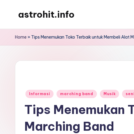
astrohit.info
Skip
to
Informasi
content
Tepat
Home
»
Tips Menemukan Toko Terbaik untuk Membeli Alat 
Akurat
!
Posted
Informasi
marching band
Musik
sen
in
Tips Menemukan T
Marching Band