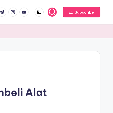
com
r.com
.me
instagram.com
youtube.com
Subscribe
beli Alat