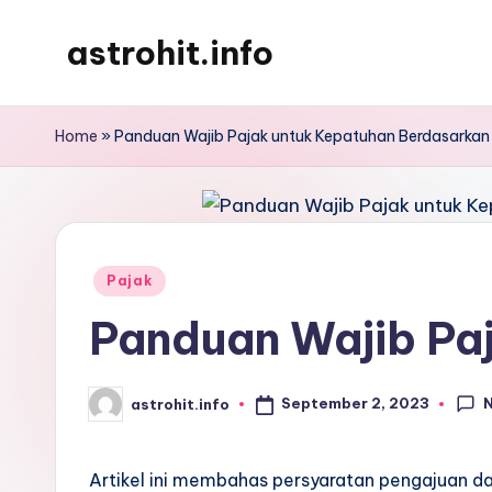
astrohit.info
Skip
to
Informasi
content
Tepat
Home
»
Panduan Wajib Pajak untuk Kepatuhan Berdasarka
Akurat
!
Posted
Pajak
in
Panduan Wajib Pa
September 2, 2023
astrohit.info
Posted
by
Artikel ini membahas persyaratan pengajuan da