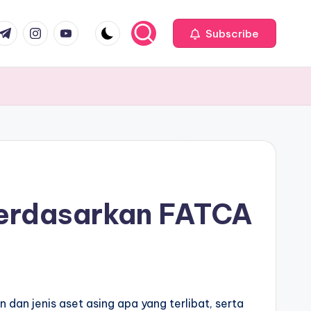
com
r.com
.me
instagram.com
youtube.com
Subscribe
Berdasarkan FATCA
an jenis aset asing apa yang terlibat, serta