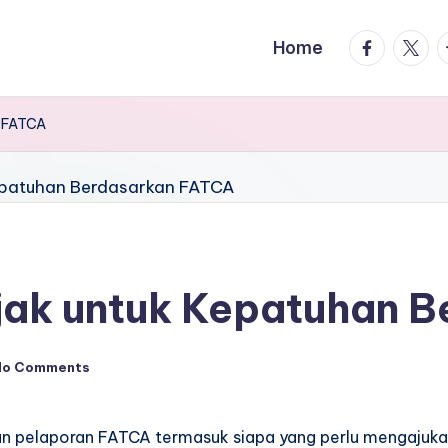
facebook.
twitte
t
Home
n FATCA
jak untuk Kepatuhan 
No Comments
n pelaporan FATCA termasuk siapa yang perlu mengajukan d