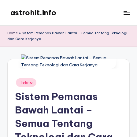
astrohit.info
Skip
to
Informasi
content
Tepat
Home
»
Sistem Pemanas Bawah Lantai – Semua Tentang Teknologi
Akurat
dan Cara Kerjanya
!
Posted
Tekno
in
Sistem Pemanas
Bawah Lantai –
Semua Tentang
Teknologi dan Cara