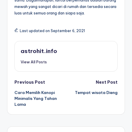
sama. Bagaimanapun, lantai berpemanas adalah barang
mewah yang sangat dicari di rumah dan tersedia secara
luas untuk semua orang dan siapa saja.
Last updated on September 6, 2021
astrohit.info
View All Posts
Post
Previous Post
Next Post
Cara Memilih Kanopi
Tempat wisata Dieng
navigation
Minimalis Yang Tahan
Lama