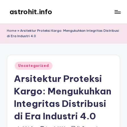
astrohit.info
Skip
to
Informasi
content
Tepat
Home
»
Arsitektur Proteksi Kargo: Mengukuhkan Integritas Distribusi
Akurat
di Era Industri 4.0
!
Posted
Uncategorized
in
Arsitektur Proteksi
Kargo: Mengukuhkan
Integritas Distribusi
di Era Industri 4.0