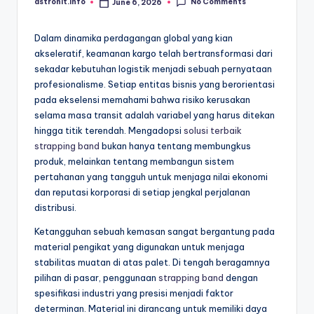
No Comments
astrohit.info
June 6, 2026
Posted
by
Dalam dinamika perdagangan global yang kian
akseleratif, keamanan kargo telah bertransformasi dari
sekadar kebutuhan logistik menjadi sebuah pernyataan
profesionalisme. Setiap entitas bisnis yang berorientasi
pada ekselensi memahami bahwa risiko kerusakan
selama masa transit adalah variabel yang harus ditekan
hingga titik terendah. Mengadopsi
solusi terbaik
strapping band
bukan hanya tentang membungkus
produk, melainkan tentang membangun sistem
pertahanan yang tangguh untuk menjaga nilai ekonomi
dan reputasi korporasi di setiap jengkal perjalanan
distribusi.
Ketangguhan sebuah kemasan sangat bergantung pada
material pengikat yang digunakan untuk menjaga
stabilitas muatan di atas palet. Di tengah beragamnya
pilihan di pasar, penggunaan
strapping band
dengan
spesifikasi industri yang presisi menjadi faktor
determinan. Material ini dirancang untuk memiliki daya