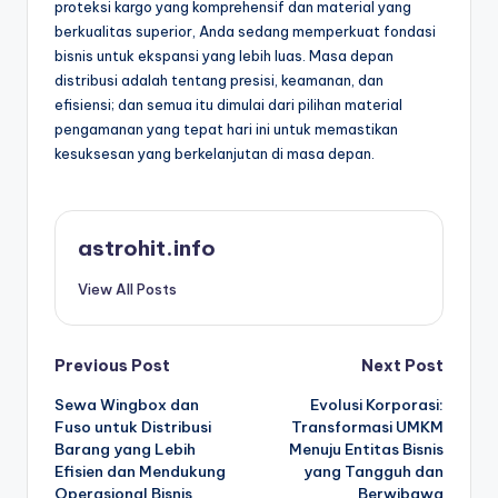
proteksi kargo yang komprehensif dan material yang
berkualitas superior, Anda sedang memperkuat fondasi
bisnis untuk ekspansi yang lebih luas. Masa depan
distribusi adalah tentang presisi, keamanan, dan
efisiensi; dan semua itu dimulai dari pilihan material
pengamanan yang tepat hari ini untuk memastikan
kesuksesan yang berkelanjutan di masa depan.
astrohit.info
View All Posts
Post
Previous Post
Next Post
Sewa Wingbox dan
Evolusi Korporasi:
navigation
Fuso untuk Distribusi
Transformasi UMKM
Barang yang Lebih
Menuju Entitas Bisnis
Efisien dan Mendukung
yang Tangguh dan
Operasional Bisnis
Berwibawa