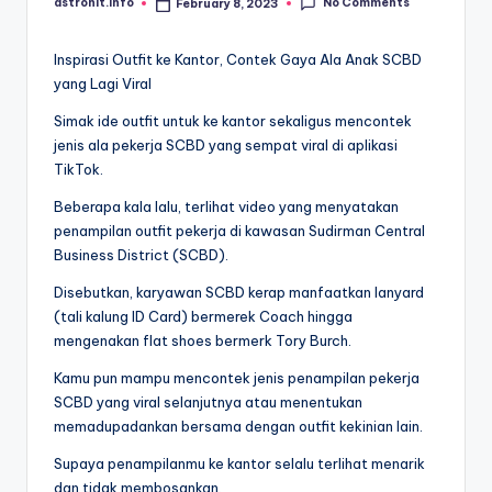
No Comments
astrohit.info
February 8, 2023
Posted
by
Inspirasi Outfit ke Kantor, Contek Gaya Ala Anak SCBD
yang Lagi Viral
Simak ide outfit untuk ke kantor sekaligus mencontek
jenis ala pekerja SCBD yang sempat viral di aplikasi
TikTok.
Beberapa kala lalu, terlihat video yang menyatakan
penampilan outfit pekerja di kawasan Sudirman Central
Business District (SCBD).
Disebutkan, karyawan SCBD kerap manfaatkan lanyard
(tali kalung ID Card) bermerek Coach hingga
mengenakan flat shoes bermerk Tory Burch.
Kamu pun mampu mencontek jenis penampilan pekerja
SCBD yang viral selanjutnya atau menentukan
memadupadankan bersama dengan outfit kekinian lain.
Supaya penampilanmu ke kantor selalu terlihat menarik
dan tidak membosankan.