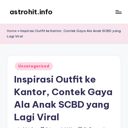
astrohit.info
Skip
to
Informasi
content
Tepat
Home
»
Inspirasi Outfit ke Kantor, Contek Gaya Ala Anak SCBD yang
Akurat
Lagi Viral
!
Posted
Uncategorized
in
Inspirasi Outfit ke
Kantor, Contek Gaya
Ala Anak SCBD yang
Lagi Viral