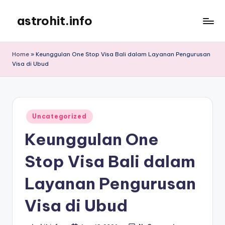
astrohit.info
Skip
to
Informasi
content
Tepat
Home
»
Keunggulan One Stop Visa Bali dalam Layanan Pengurusan
Akurat
Visa di Ubud
!
Posted
Uncategorized
in
Keunggulan One
Stop Visa Bali dalam
Layanan Pengurusan
Visa di Ubud