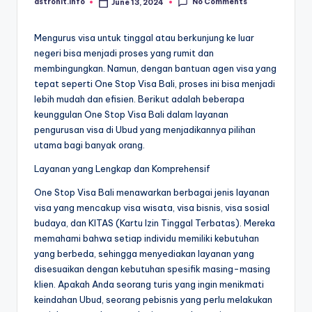
No Comments
astrohit.info
June 13, 2024
Posted
by
Mengurus visa untuk tinggal atau berkunjung ke luar
negeri bisa menjadi proses yang rumit dan
membingungkan. Namun, dengan bantuan agen visa yang
tepat seperti One Stop Visa Bali, proses ini bisa menjadi
lebih mudah dan efisien. Berikut adalah beberapa
keunggulan One Stop Visa Bali dalam layanan
pengurusan visa di Ubud yang menjadikannya pilihan
utama bagi banyak orang.
Layanan yang Lengkap dan Komprehensif
One Stop Visa Bali menawarkan berbagai jenis layanan
visa yang mencakup visa wisata, visa bisnis, visa sosial
budaya, dan KITAS (Kartu Izin Tinggal Terbatas). Mereka
memahami bahwa setiap individu memiliki kebutuhan
yang berbeda, sehingga menyediakan layanan yang
disesuaikan dengan kebutuhan spesifik masing-masing
klien. Apakah Anda seorang turis yang ingin menikmati
keindahan Ubud, seorang pebisnis yang perlu melakukan