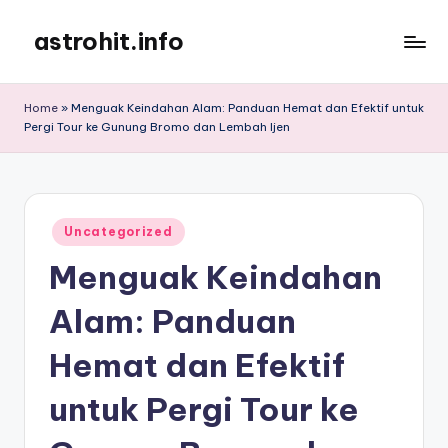
astrohit.info
Skip
to
Informasi
content
Tepat
Home
»
Menguak Keindahan Alam: Panduan Hemat dan Efektif untuk
Akurat
Pergi Tour ke Gunung Bromo dan Lembah Ijen
!
Posted
Uncategorized
in
Menguak Keindahan
Alam: Panduan
Hemat dan Efektif
untuk Pergi Tour ke