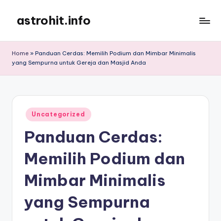
astrohit.info
Skip
to
Informasi
content
Tepat
Home
»
Panduan Cerdas: Memilih Podium dan Mimbar Minimalis
Akurat
yang Sempurna untuk Gereja dan Masjid Anda
!
Posted
Uncategorized
in
Panduan Cerdas:
Memilih Podium dan
Mimbar Minimalis
yang Sempurna