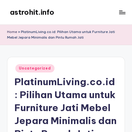
astrohit.info
Skip
to
Informasi
content
Tepat
Home
»
PlatinumLiving.co.id: Pilihan Utama untuk Furniture Jati
Akurat
Mebel Jepara Minimalis dan Pintu Rumah Jati
!
Posted
Uncategorized
in
PlatinumLiving.co.id
: Pilihan Utama untuk
Furniture Jati Mebel
Jepara Minimalis dan