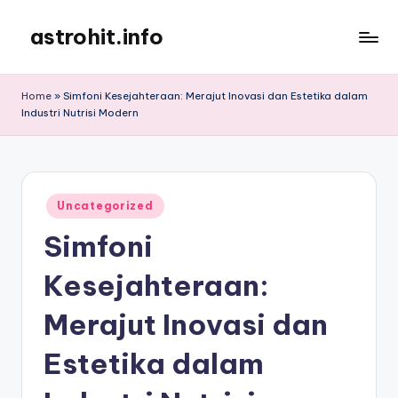
astrohit.info
Skip
to
Informasi
content
Tepat
Home
»
Simfoni Kesejahteraan: Merajut Inovasi dan Estetika dalam
Akurat
Industri Nutrisi Modern
!
Posted
Uncategorized
in
Simfoni
Kesejahteraan:
Merajut Inovasi dan
Estetika dalam