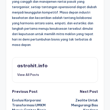
yang canggih dan manajemen rantai pasok yang
terorganisir, setiap tantangan operasional dapat diubah
menjadi keunggulan kompetitif. Masa depan industri
kesehatan dan kecantikan adalah tentang kolaborasi
yang harmonis antara sains, empati, dan estetika; dan
langkah pertama menuju kesuksesan tersebut dimulai
dari keputusan untuk memilih mitra maklon yang tepat
hari ini demi pertumbuhan bisnis yang tak terbatas di
masa depan.
astrohit.info
View All Posts
Post
Previous Post
Next Post
Evolusi Korporasi:
Zeolite Untuk
navigation
Transformasi UMKM
Mengurangi Bau
Menuju Entitas Bisnis
Kandang