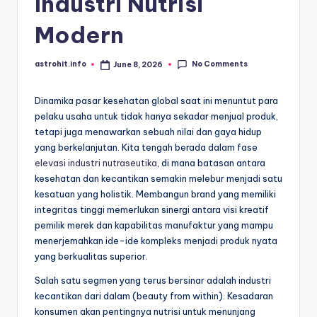
Industri Nutrisi
Modern
No Comments
astrohit.info
June 8, 2026
Posted
by
Dinamika pasar kesehatan global saat ini menuntut para
pelaku usaha untuk tidak hanya sekadar menjual produk,
tetapi juga menawarkan sebuah nilai dan gaya hidup
yang berkelanjutan. Kita tengah berada dalam fase
elevasi industri nutraseutika
, di mana batasan antara
kesehatan dan kecantikan semakin melebur menjadi satu
kesatuan yang holistik. Membangun brand yang memiliki
integritas tinggi memerlukan sinergi antara visi kreatif
pemilik merek dan kapabilitas manufaktur yang mampu
menerjemahkan ide-ide kompleks menjadi produk nyata
yang berkualitas superior.
Salah satu segmen yang terus bersinar adalah industri
kecantikan dari dalam (beauty from within). Kesadaran
konsumen akan pentingnya nutrisi untuk menunjang