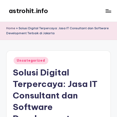
astrohit.info
Skip
to
Informasi
content
Tepat
Home
»
Solusi Digital Terpercaya: Jasa IT Consultant dan Software
Akurat
Development Terbaik di Jakarta
!
Posted
Uncategorized
in
Solusi Digital
Terpercaya: Jasa IT
Consultant dan
Software