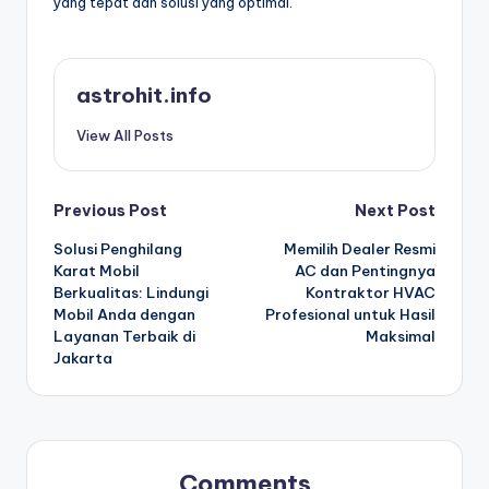
yang tepat dan solusi yang optimal.
astrohit.info
View All Posts
Post
Previous Post
Next Post
Solusi Penghilang
Memilih Dealer Resmi
navigation
Karat Mobil
AC dan Pentingnya
Berkualitas: Lindungi
Kontraktor HVAC
Mobil Anda dengan
Profesional untuk Hasil
Layanan Terbaik di
Maksimal
Jakarta
Comments