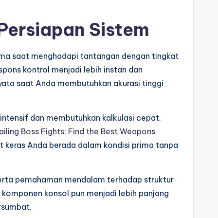
Persiapan Sistem
ama saat menghadapi tantangan dengan tingkat
spons kontrol menjadi lebih instan dan
 nyata saat Anda membutuhkan akurasi tinggi
intensif dan membutuhkan kalkulasi cepat.
ailing Boss Fights: Find the Best Weapons
t keras Anda berada dalam kondisi prima tanpa
 serta pemahaman mendalam terhadap struktur
i komponen konsol pun menjadi lebih panjang
ersumbat.