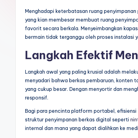
Menghadapi keterbatasan ruang penyimpanan pad
yang kian membesar membuat ruang penyimpan
favorit secara berkala. Menyeimbangkan kapa
bermain tidak terganggu oleh proses instalas
Langkah Efektif M
Langkah awal yang paling krusial adalah melak
menyadari bahwa berkas pembaruan, konten tam
yang cukup besar. Dengan menyortir dan mengha
responsif.
Bagi para pencinta platform portabel, efisien
struktur penyimpanan berkas digital seperti
ni
internal dan mana yang dapat dialihkan ke medi