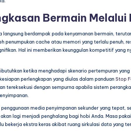
ka.
gkasan Bermain Melalui 
ara langsung berdampak pada kenyamanan bermain, terut
 oleh penumpukan cache atau memori yang terlalu penuh, re
signifikan. Hal ini memberikan keunggulan kompetitif yang
dibutuhkan ketika menghadapi skenario pertempuran yang 
kesiapan perlengkapan yang diulas dalam panduan
Stop F
an tereksekusi dengan sempurna apabila sistem perangka
penyimpanan.
in, penggunaan media penyimpanan sekunder yang tepat,
 akan lagi menjadi penghalang bagi hobi Anda. Masa paka
u bekerja ekstra keras akibat ruang sirkulasi data yang t