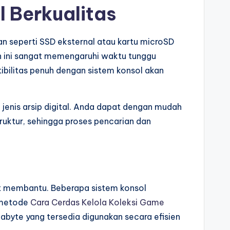
 Berkualitas
n seperti SSD eksternal atau kartu microSD
han ini sangat memengaruhi waktu tunggu
bilitas penuh dengan sistem konsol akan
jenis arsip digital. Anda dapat dengan mudah
ruktur, sehingga proses pencarian dan
t membantu. Beberapa sistem konsol
n metode
Cara Cerdas Kelola Koleksi Game
byte yang tersedia digunakan secara efisien