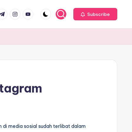
com
r.com
.me
instagram.com
youtube.com
Subscribe
stagram
di media sosial sudah terlibat dalam