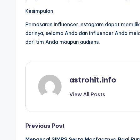
Kesimpulan
Pemasaran Influencer Instagram dapat memiliki
darinya, selama Anda dan influencer Anda melak
dari tim Anda maupun audiens.
astrohit.info
View All Posts
Post
Previous Post
Mengenal SIMRS Serta Manfaatnya Bagi Rum