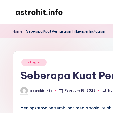
astrohit.info
Skip
to
Informasi
content
Tepat
Home
»
Seberapa Kuat Pemasaran Influencer Instagram
Akurat
!
Posted
instagram
in
Seberapa Kuat Pe
No
February 15, 2023
astrohit.info
Posted
by
Meningkatnya pertumbuhan media sosial telah 