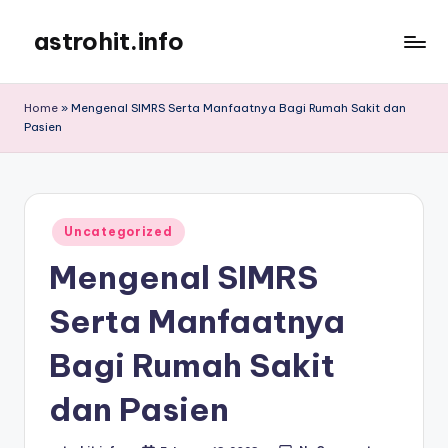
astrohit.info
Skip
to
Informasi
content
Tepat
Home
»
Mengenal SIMRS Serta Manfaatnya Bagi Rumah Sakit dan
Akurat
Pasien
!
Posted
Uncategorized
in
Mengenal SIMRS
Serta Manfaatnya
Bagi Rumah Sakit
dan Pasien