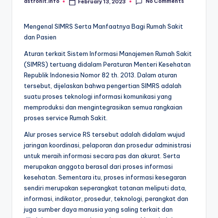
No Comments
astrohit.info
February 13, 2023
Posted
by
Mengenal SIMRS Serta Manfaatnya Bagi Rumah Sakit
dan Pasien
Aturan terkait Sistem Informasi Manajemen Rumah Sakit
(SIMRS) tertuang didalam Peraturan Menteri Kesehatan
Republik Indonesia Nomor 82 th. 2013. Dalam aturan
tersebut, dijelaskan bahwa pengertian SIMRS adalah
suatu proses teknologi informasi komunikasi yang
memproduksi dan mengintegrasikan semua rangkaian
proses service Rumah Sakit.
Alur proses service RS tersebut adalah didalam wujud
jaringan koordinasi, pelaporan dan prosedur administrasi
untuk meraih informasi secara pas dan akurat. Serta
merupakan anggota berasal dari proses informasi
kesehatan. Sementara itu, proses informasi kesegaran
sendiri merupakan seperangkat tatanan meliputi data,
informasi, indikator, prosedur, teknologi, perangkat dan
juga sumber daya manusia yang saling terkait dan