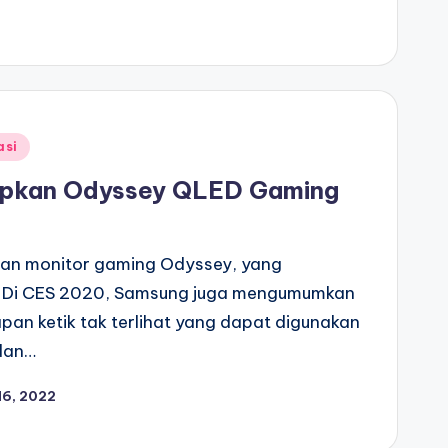
asi
pkan Odyssey QLED Gaming
an monitor gaming Odyssey, yang
D. Di CES 2020, Samsung juga mengumumkan
pan ketik tak terlihat yang dapat digunakan
 dan…
16, 2022