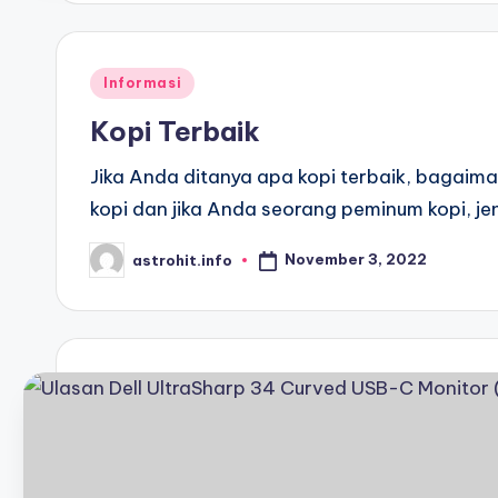
Posted
Informasi
in
Kopi Terbaik
Jika Anda ditanya apa kopi terbaik, baga
kopi dan jika Anda seorang peminum kopi, j
November 3, 2022
astrohit.info
Posted
by