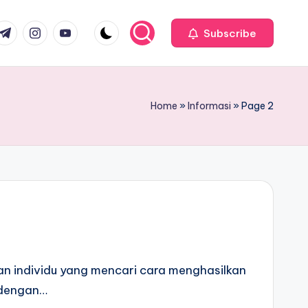
com
r.com
.me
instagram.com
youtube.com
Subscribe
Home
»
Informasi
»
Page 2
 individu yang mencari cara menghasilkan
 dengan…