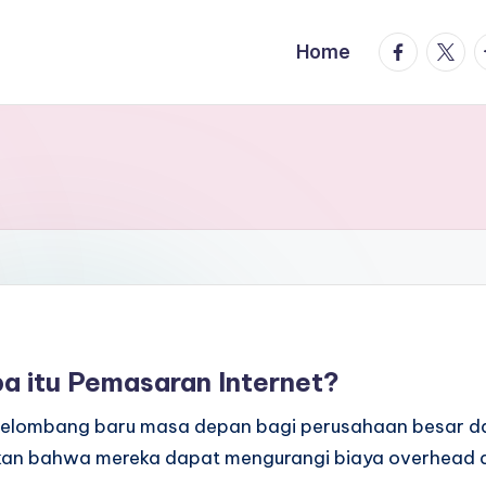
facebook.
twitte
t
Home
pa itu Pemasaran Internet?
gelombang baru masa depan bagi perusahaan besar dan
ukan bahwa mereka dapat mengurangi biaya overhead