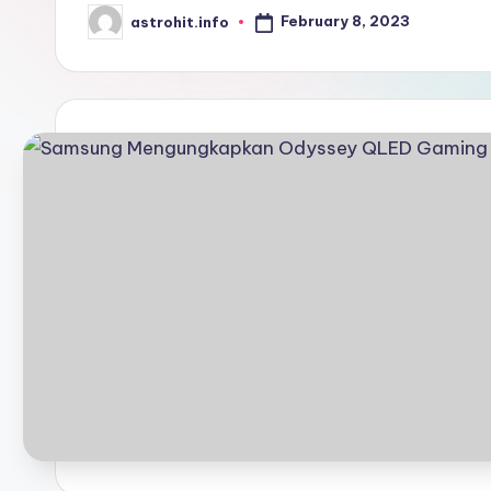
February 8, 2023
astrohit.info
Posted
by